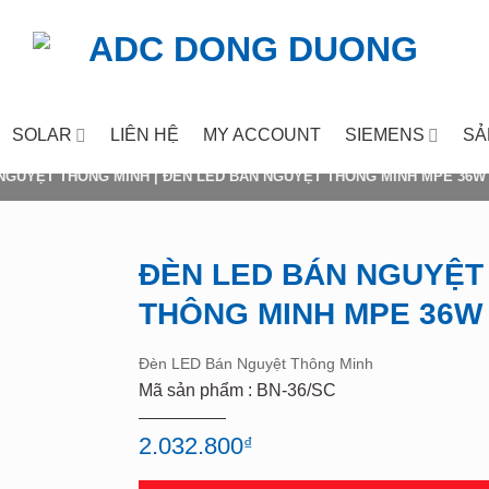
SOLAR
LIÊN HỆ
MY ACCOUNT
SIEMENS
SẢ
 NGUYỆT THÔNG MINH
|
ĐÈN LED BÁN NGUYỆT THÔNG MINH MPE 36W 
ĐÈN LED BÁN NGUYỆT
THÔNG MINH MPE 36W 
Add to
wishlist
Đèn LED Bán Nguyệt Thông Minh
Mã sản phẩm : BN-36/SC
2.032.800
₫