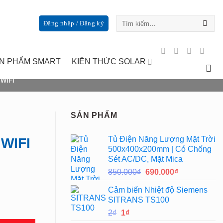
Tìm
Đăng nhập / Đăng ký
kiếm:
N PHẨM SMART
KIẾN THỨC SOLAR
WIFI
SẢN PHẨM
Tủ Điện Năng Lượng Mặt Trời
WIFI
500x400x200mm | Có Chống
Sét AC/DC, Mặt Mica
Giá
Giá
850.000
₫
690.000
₫
gốc
hiện
Cảm biến Nhiệt độ Siemens
là:
tại
SITRANS TS100
850.000₫.
là:
Giá
Giá
2
₫
1
₫
690.000₫.
gốc
hiện