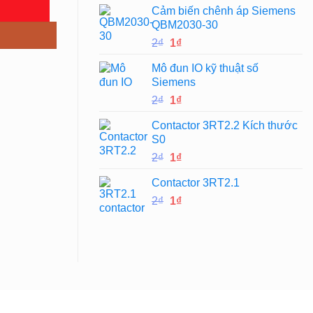
Cảm biến chênh áp Siemens
là:
tại
QBM2030-30
2₫.
là:
Giá
Giá
2
₫
1
₫
1₫.
gốc
hiện
Mô đun IO kỹ thuật số
là:
tại
Siemens
2₫.
là:
Giá
Giá
2
₫
1
₫
1₫.
gốc
hiện
Contactor 3RT2.2 Kích thước
là:
tại
S0
2₫.
là:
Giá
Giá
2
₫
1
₫
1₫.
gốc
hiện
Contactor 3RT2.1
là:
tại
Giá
Giá
2
₫
2₫.
1
₫
là:
gốc
hiện
1₫.
là:
tại
2₫.
là:
1₫.