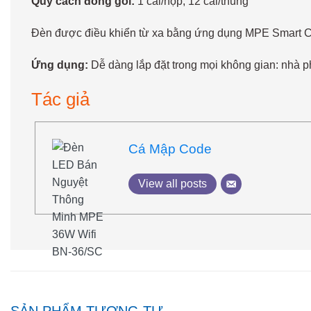
Quy cách đóng gói:
1 cái/hộp, 12 cái/thùng
Đèn được điều khiển từ xa bằng ứng dụng MPE Smart Cont
Ứng dụng:
Dễ dàng lắp đặt trong mọi không gian: nhà 
Tác giả
Cá Mập Code
View all posts
SẢN PHẨM TƯƠNG TỰ