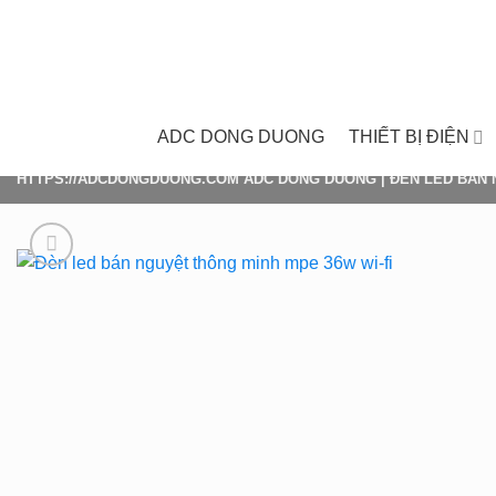
Skip
to
content
ADC DONG DUONG
THIẾT BỊ ĐIỆN
HTTPS://ADCDONGDUONG.COM
ADC DONG DUONG
|
ĐÈN LED BÁN