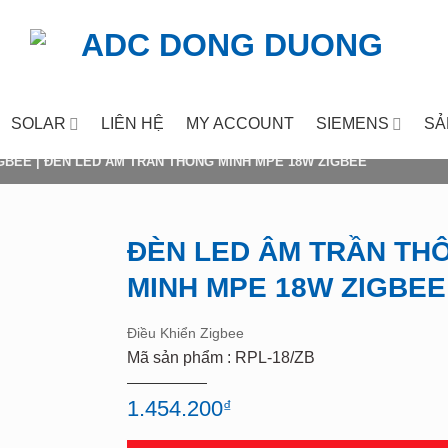
SOLAR
LIÊN HỆ
MY ACCOUNT
SIEMENS
SẢ
IGBEE
|
ĐÈN LED ÂM TRẦN THÔNG MINH MPE 18W ZIGBEE
ĐÈN LED ÂM TRẦN TH
MINH MPE 18W ZIGBEE
Add to
wishlist
Điều Khiển Zigbee
Mã sản phẩm : RPL-18/ZB
1.454.200
₫