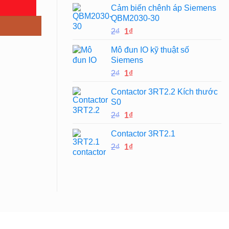
Cảm biến chênh áp Siemens
là:
tại
QBM2030-30
2₫.
là:
Giá
Giá
2
₫
1
₫
1₫.
gốc
hiện
Mô đun IO kỹ thuật số
là:
tại
Siemens
2₫.
là:
Giá
Giá
2
₫
1
₫
1₫.
gốc
hiện
Contactor 3RT2.2 Kích thước
là:
tại
S0
2₫.
là:
Giá
Giá
2
₫
1
₫
1₫.
gốc
hiện
Contactor 3RT2.1
là:
tại
Giá
Giá
2
₫
2₫.
1
₫
là:
gốc
hiện
1₫.
là:
tại
2₫.
là:
1₫.