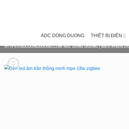
Skip
to
content
ADC DONG DUONG
THIẾT BỊ ĐIỆN
HTTPS://ADCDONGDUONG.COM
ADC DONG DUONG
|
ĐIỀU KHIỂN Z