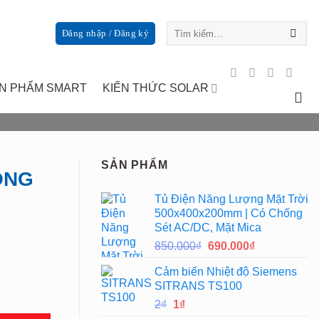
Tìm
Đăng nhập / Đăng ký
kiếm:
N PHẨM SMART
KIẾN THỨC SOLAR
SẢN PHẨM
ÔNG
Tủ Điện Năng Lượng Mặt Trời
500x400x200mm | Có Chống
Sét AC/DC, Mặt Mica
Giá
Giá
850.000
₫
690.000
₫
gốc
hiện
Cảm biến Nhiệt độ Siemens
là:
tại
SITRANS TS100
850.000₫.
là:
Giá
Giá
2
₫
1
₫
690.000₫.
gốc
hiện