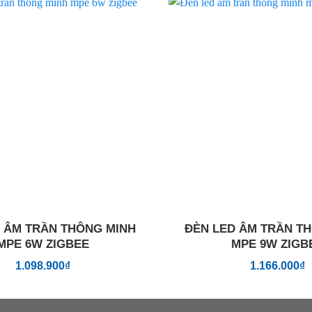
Add to
wishlist
 ÂM TRẦN THÔNG MINH
ĐÈN LED ÂM TRẦN T
MPE 6W ZIGBEE
MPE 9W ZIGB
1.098.900
₫
1.166.000
₫