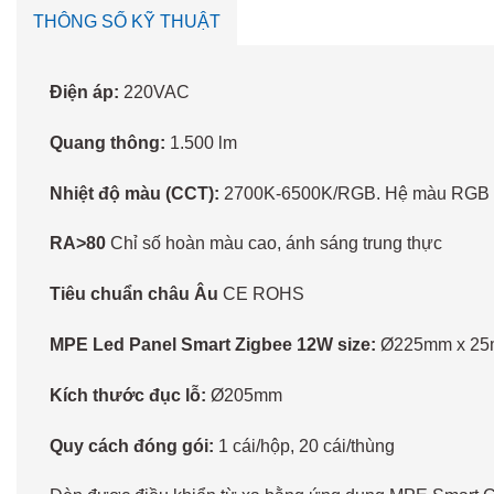
THÔNG SỐ KỸ THUẬT
Điện áp:
220VAC
Quang thông:
1.500 lm
Nhiệt độ màu (CCT):
2700K-6500K/RGB. Hệ màu RGB với
RA>80
Chỉ số hoàn màu cao, ánh sáng trung thực
Tiêu chuẩn châu Âu
CE ROHS
MPE Led Panel Smart Zigbee 12W size:
Ø225mm x 2
Kích thước đục lỗ:
Ø205mm
Quy cách đóng gói:
1 cái/hộp, 20 cái/thùng