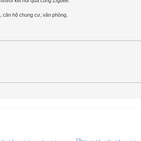
ntrol kết nối qua cổng Zigbee.
ự, căn hộ chung cư, văn phòng.