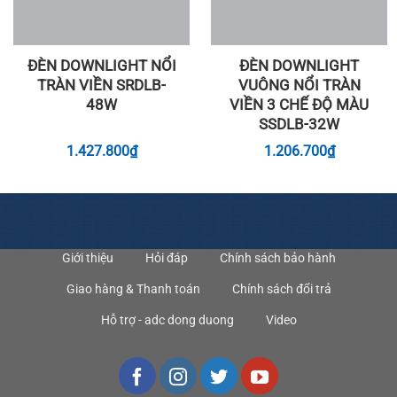
ĐÈN DOWNLIGHT NỔI
ĐÈN DOWNLIGHT
TRÀN VIỀN SRDLB-
VUÔNG NỔI TRÀN
48W
VIỀN 3 CHẾ ĐỘ MÀU
SSDLB-32W
1.427.800
₫
1.206.700
₫
Giới thiệu
Hỏi đáp
Chính sách bảo hành
Giao hàng & Thanh toán
Chính sách đổi trả
Hỗ trợ - adc dong duong
Video