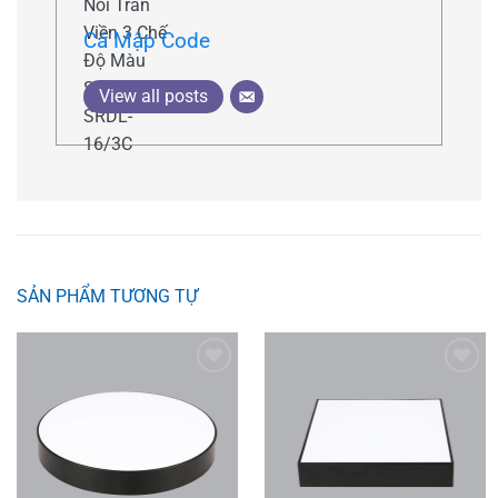
Cá Mập Code
View all posts
SẢN PHẨM TƯƠNG TỰ
Add to
Add to
wishlist
wishlist