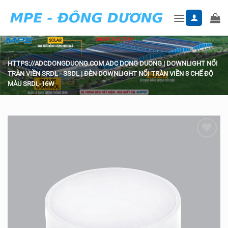
Skip
to
content
HTTPS://ADCDONGDUONG.COM
ADC DONG DUONG
|
DOWNLIGHT NỔI
TRÀN VIỀN SRDL - SSDL
|
ĐÈN DOWNLIGHT NỔI TRÀN VIỀN 3 CHẾ ĐỘ
MÀU SRDL-16W
Add to
wishlist