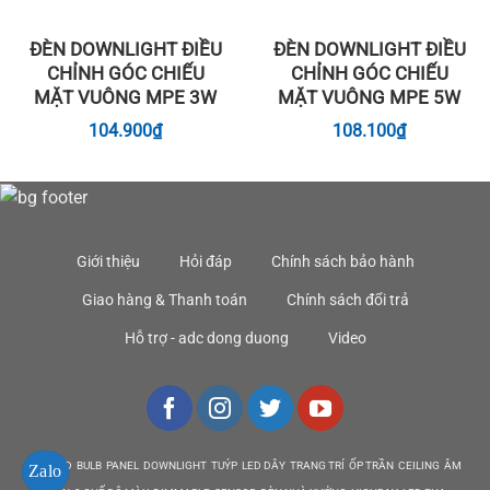
ĐÈN DOWNLIGHT ĐIỀU
ĐÈN DOWNLIGHT ĐIỀU
CHỈNH GÓC CHIẾU
CHỈNH GÓC CHIẾU
MẶT VUÔNG MPE 3W
MẶT VUÔNG MPE 5W
104.900
₫
108.100
₫
Giới thiệu
Hỏi đáp
Chính sách bảo hành
Giao hàng & Thanh toán
Chính sách đổi trả
Hỗ trợ - adc dong duong
Video
DEN LED BULB PANEL DOWNLIGHT TUÝP LED DÂY TRANG TRÍ ỐP TRẦN CEILING ÂM
Zalo