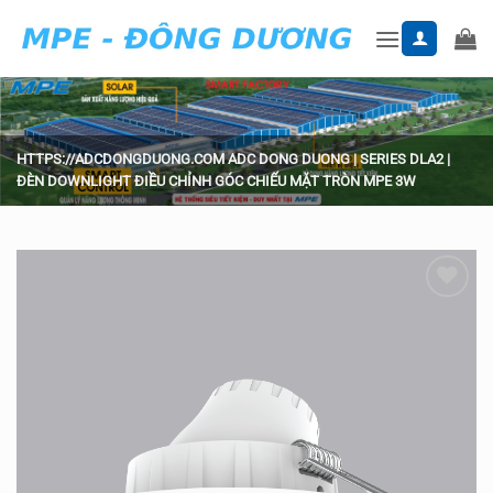
Skip
to
content
HTTPS://ADCDONGDUONG.COM
ADC DONG DUONG
|
SERIES DLA2
|
ĐÈN DOWNLIGHT ĐIỀU CHỈNH GÓC CHIẾU MẶT TRÒN MPE 3W
Add to
wishlist