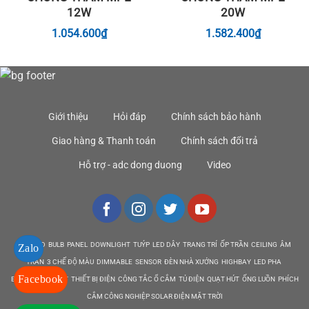
12W
20W
1.054.600
₫
1.582.400
₫
Giới thiệu
Hỏi đáp
Chính sách bảo hành
Giao hàng & Thanh toán
Chính sách đổi trả
Hỗ trợ - adc dong duong
Video
DEN LED BULB PANEL DOWNLIGHT TUÝP LED DÂY TRANG TRÍ ỐP TRẦN CEILING ÂM
Zalo
TRẦN 3 CHẾ ĐỘ MÀU DIMMABLE SENSOR ĐÈN NHÀ XƯỞNG HIGHBAY LED PHA
Facebook
EMERGENCY EXIT THIẾT BỊ ĐIỆN CÔNG TẮC Ổ CẮM TỦ ĐIỆN QUẠT HÚT ỐNG LUỒN PHÍCH
CẮM CÔNG NGHIỆP SOLAR ĐIỆN MẶT TRỜI