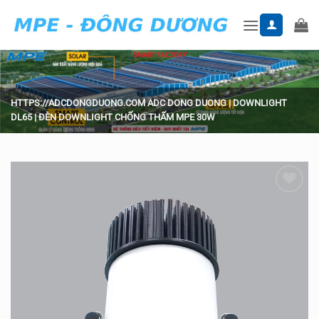
Skip
to
content
HTTPS://ADCDONGDUONG.COM
ADC DONG DUONG
|
DOWNLIGHT
DL65
|
ĐÈN DOWNLIGHT CHỐNG THẤM MPE 30W
Add to
wishlist