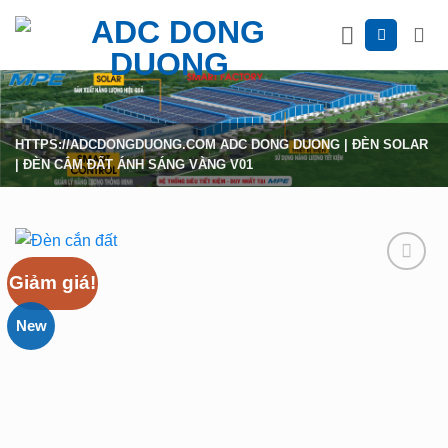
Skip
to
content
HTTPS://ADCDONGDUONG.COM
ADC DONG DUONG
|
ĐÈN SOLAR
|
ĐÈN CẮM ĐẤT ÁNH SÁNG VÀNG V01
Giảm giá!
Add
to
New
wishlist