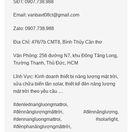
SĐT: 0907.738.988
Email: vanbavt08ct@gmail.com
Zalo: 0907.738.988
Địa Chỉ: 476/7b CMT8, Bình Thủy Cần thơ
Văn Phòng: 256 đường N7, khu Đông Tăng Long,
Trường Thạnh, Thủ Đức, HCM
Lĩnh Vực: Kinh doanh thiết bị năng lượng mặt trời,
sửa chữa biến tần solar, thiết kế đèn năng lượng
mặt trời theo yêu cầu …
#denlednangluongmattroi,
#đènnănglượngmặttrời, #đènnănglượng,
#dennangluongmattroi, #solarlight,
#đènphanănglượngmặttrời,