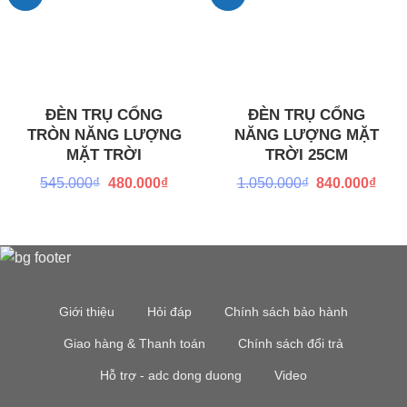
ĐÈN TRỤ CỔNG
ĐÈN TRỤ CỔNG
TRÒN NĂNG LƯỢNG
NĂNG LƯỢNG MẶT
MẶT TRỜI
TRỜI 25CM
Giá
Giá
Giá
Giá
545.000
₫
480.000
₫
1.050.000
₫
840.000
₫
gốc
hiện
gốc
hiện
là:
tại
là:
tại
545.000₫.
là:
1.050.000₫.
là:
480.000₫.
840.
Giới thiệu
Hỏi đáp
Chính sách bảo hành
Giao hàng & Thanh toán
Chính sách đổi trả
Hỗ trợ - adc dong duong
Video