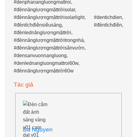
#denphanangluongmattroi,
#đènnănglượngmặttrờisolar,
#đènnănglượngmặttrờisolarlight, #dentichdien,
#đèntíchđiệnsiêusáng, #đèntíchđiện,
#đènlednănglượngmặttrời,
#đènnănglượngmặttrờitrongnhà,
#đènnănglượngmặttrờisânvườn,
#densanvuonnangluong,
#denlednangluongmattroi60w,
#đènnănglượngmặttrời60w
Tác giả
Ba Nguyen