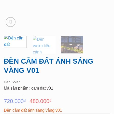
ĐÈN CẮM ĐẤT ÁNH SÁNG
VÀNG V01
Đèn Solar
Mã sản phẩm : cam dat v01
Giá
Giá
720.000
480.000
₫
₫
gốc
hiện
Đèn cắm đất ánh sáng vàng v01
là:
tại