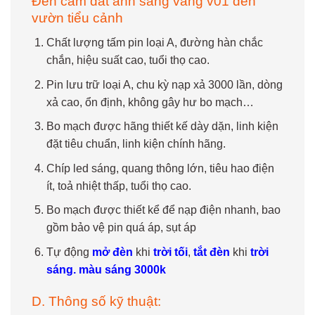
Đèn cắm đất ánh sáng vàng v01 đèn
vườn tiểu cảnh
Chất lượng tấm pin loại A, đường hàn chắc
chắn, hiệu suất cao, tuổi thọ cao.
Pin lưu trữ loại A, chu kỳ nạp xả 3000 lần, dòng
xả cao, ổn định, không gây hư bo mạch…
Bo mạch được hãng thiết kế dày dặn, linh kiện
đặt tiêu chuẩn, linh kiện chính hãng.
Chíp led sáng, quang thông lớn, tiêu hao điện
ít, toả nhiệt thấp, tuổi thọ cao.
Bo mạch được thiết kể để nạp điện nhanh, bao
gồm bảo vệ pin quá áp, sụt áp
Tự động
mở đèn
khi
trời tối
,
tắt đèn
khi
trời
sáng. màu sáng 3000k
D. Thông số kỹ thuật: