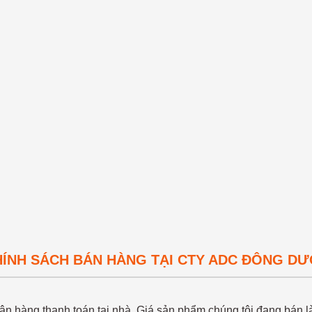
CHÍNH SÁCH BÁN HÀNG TẠI CTY ADC ĐÔNG D
n hàng thanh toán tại nhà. Giá sản phẩm chúng tôi đang bán là 