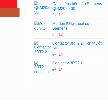
Cảm biến chênh áp Siemens
là:
tại
QBM2030-30
2₫.
là:
Giá
Giá
2
₫
1
₫
1₫.
gốc
hiện
Mô đun IO kỹ thuật số
là:
tại
Siemens
2₫.
là:
Giá
Giá
2
₫
1
₫
1₫.
gốc
hiện
Contactor 3RT2.2 Kích thước
là:
tại
S0
2₫.
là:
Giá
Giá
2
₫
1
₫
1₫.
gốc
hiện
Contactor 3RT2.1
là:
tại
Giá
Giá
2
₫
2₫.
1
₫
là:
gốc
hiện
1₫.
là:
tại
2₫.
là:
1₫.