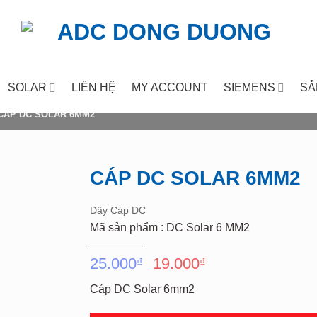
SOLAR
LIÊN HỆ
MY ACCOUNT
SIEMENS
SẢ
CÁP DC SOLAR 6MM2
CÁP DC SOLAR 6MM2
Add to
Dây Cáp DC
wishlist
Mã sản phẩm : DC Solar 6 MM2
Giá
Giá
25.000
19.000
₫
₫
gốc
hiện
Cáp DC Solar 6mm2
là:
tại
25.000₫.
là: