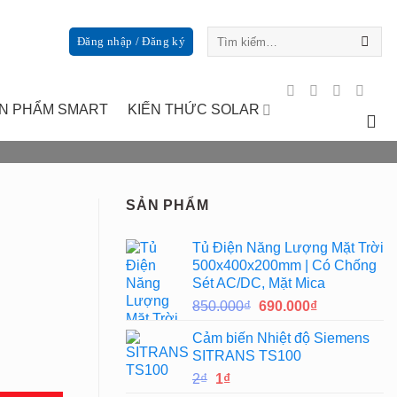
Tìm
Đăng nhập / Đăng ký
kiếm:
N PHẨM SMART
KIẾN THỨC SOLAR
SẢN PHẨM
Tủ Điện Năng Lượng Mặt Trời
500x400x200mm | Có Chống
Sét AC/DC, Mặt Mica
Giá
Giá
850.000
₫
690.000
₫
gốc
hiện
Cảm biến Nhiệt độ Siemens
là:
tại
SITRANS TS100
850.000₫.
là:
Giá
Giá
2
₫
1
₫
690.000₫.
gốc
hiện