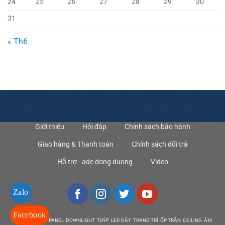
24
25
26
27
28
29
30
31
« Th6
Giới thiệu
Hỏi đáp
Chính sách bảo hành
Giao hàng & Thanh toán
Chính sách đổi trả
Hỗ trợ - adc dong duong
Video
Zalo
Facebook
DEN LED BULB PANEL DOWNLIGHT TUÝP LED DÂY TRANG TRÍ ỐP TRẦN CEILING ÂM