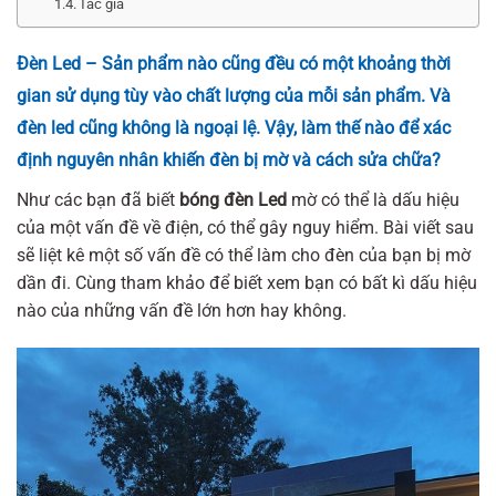
Tác giả
Đèn Led – Sản phẩm nào cũng đều có một khoảng thời
gian sử dụng tùy vào chất lượng của mỗi sản phẩm. Và
đèn led cũng không là ngoại lệ. Vậy, làm thế nào để xác
định nguyên nhân khiến đèn bị mờ và cách sửa chữa?
Như các bạn đã biết
bóng đèn Led
mờ có thể là dấu hiệu
của một vấn đề về điện, có thể gây nguy hiểm. Bài viết sau
sẽ liệt kê một số vấn đề có thể làm cho đèn của bạn bị mờ
dần đi. Cùng tham khảo để biết xem bạn có bất kì dấu hiệu
nào của những vấn đề lớn hơn hay không.