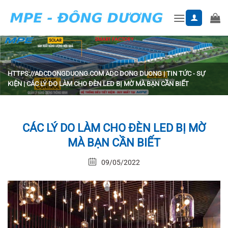
Skip
to
content
HTTPS://ADCDONGDUONG.COM
ADC DONG DUONG
|
TIN TỨC - SỰ
KIỆN
|
CÁC LÝ DO LÀM CHO ĐÈN LED BỊ MỜ MÀ BẠN CẦN BIẾT
CÁC LÝ DO LÀM CHO ĐÈN LED BỊ MỜ
MÀ BẠN CẦN BIẾT
09/05/2022