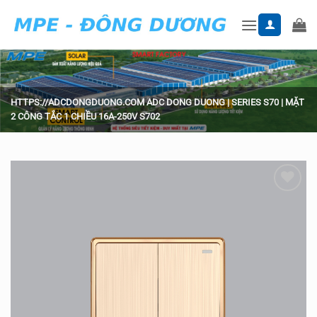
Skip
to
content
HTTPS://ADCDONGDUONG.COM
ADC DONG DUONG
|
SERIES S70
|
MẶT
2 CÔNG TẮC 1 CHIỀU 16A-250V S702
Add to
wishlist