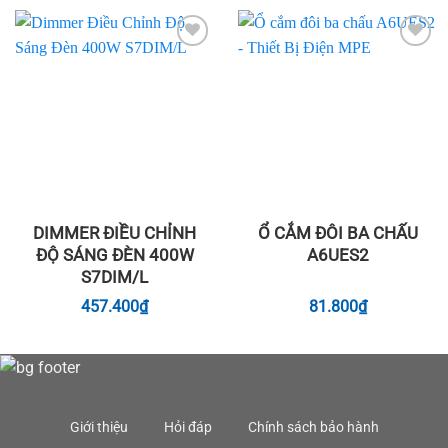
Add to
Add to
wishlist
wishlist
DIMMER ĐIỀU CHỈNH
Ổ CẮM ĐÔI BA CHẤU
ĐỘ SÁNG ĐÈN 400W
A6UES2
S7DIM/L
457.400
₫
81.800
₫
Giới thiệu
Hỏi đáp
Chính sách bảo hành