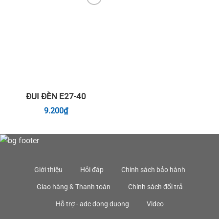
Add to
wishlist
ĐUI ĐÈN E27-40
9.200
₫
Giới thiệu
Hỏi đáp
Chính sách bảo hành
Giao hàng & Thanh toán
Chính sách đổi trả
Hỗ trợ - adc dong duong
Video