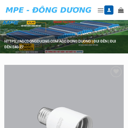
Skip
to
content
HTTPS://ADCDONGDUONG.COM
ADC DONG DUONG
|
ĐUI ĐÈN
|
ĐUI
ĐÈN E40-27
Add to
wishlist