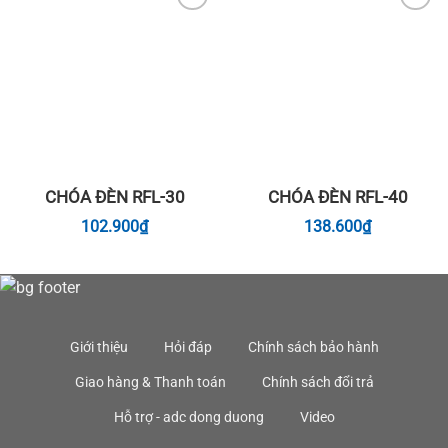
Add to
Add to
wishlist
wishlist
CHÓA ĐÈN RFL-30
CHÓA ĐÈN RFL-40
102.900
₫
138.600
₫
Giới thiệu
Hỏi đáp
Chính sách bảo hành
Giao hàng & Thanh toán
Chính sách đổi trả
Hỗ trợ - adc dong duong
Video