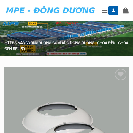
Skip
to
content
HTTPS://ADCDONGDUONG.COM
ADC DONG DUONG
|
CHÓA ĐÈN
|
CHÓA
ĐÈN RFL-50
Add to
wishlist